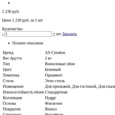
1 230 руб.
Цена 1 230 руб. за 1 шт
Количество
-
+
шт
Заказать
Полное описание
Бренд
AS Creation
Вес брутто
2 кг
Тип
Виниловые обои
Цвет
Бежевый
Тематика
Орнамент
Стиль
Этно стиль
Помещение
Для прихожей, Для гостиной, Для спал
Износостойкость обоев
Стандартная
Коллекция
Hygge
Основа
Флизелин
Покрытие
Винил
Структура
Рельефная