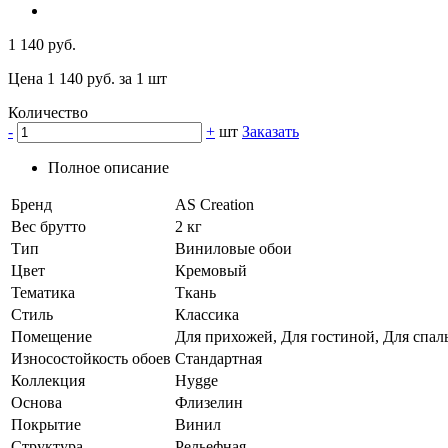
1 140 руб.
Цена 1 140 руб. за 1 шт
Количество
-
+
шт
Заказать
Полное описание
Бренд
AS Creation
Вес брутто
2 кг
Тип
Виниловые обои
Цвет
Кремовый
Тематика
Ткань
Стиль
Классика
Помещение
Для прихожей, Для гостиной, Для спаль
Износостойкость обоев
Стандартная
Коллекция
Hygge
Основа
Флизелин
Покрытие
Винил
Структура
Рельефная