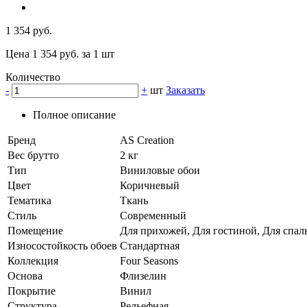
1 354 руб.
Цена 1 354 руб. за 1 шт
Количество
-
+
шт
Заказать
Полное описание
Бренд
AS Creation
Вес брутто
2 кг
Тип
Виниловые обои
Цвет
Коричневый
Тематика
Ткань
Стиль
Современный
Помещение
Для прихожей, Для гостиной, Для спал
Износостойкость обоев
Стандартная
Коллекция
Four Seasons
Основа
Флизелин
Покрытие
Винил
Структура
Рельефная