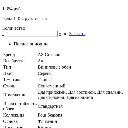
1 354 руб.
Цена 1 354 руб. за 1 шт
Количество
-
+
шт
Заказать
Полное описание
Бренд
AS Creation
Вес брутто
2 кг
Тип
Виниловые обои
Цвет
Серый
Тематика
Ткань
Стиль
Современный
Для прихожей, Для гостиной, Для спальни,
Помещение
Для столовой, Для кабинета
Износостойкость
Стандартная
обоев
Коллекция
Four Seasons
Основа
Флизелин
Покрытие
Винил