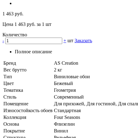
1 463 руб.
Цена 1 463 руб. за 1 шт
Количество
-
+
шт
Заказать
Полное описание
Бренд
AS Creation
Вес брутто
2 кг
Тип
Виниловые обои
Цвет
Бежевый
Тематика
Геометрия
Стиль
Современный
Помещение
Для прихожей, Для гостиной, Для спаль
Износостойкость обоев
Стандартная
Коллекция
Four Seasons
Основа
Флизелин
Покрытие
Винил
Структура
Рельефная