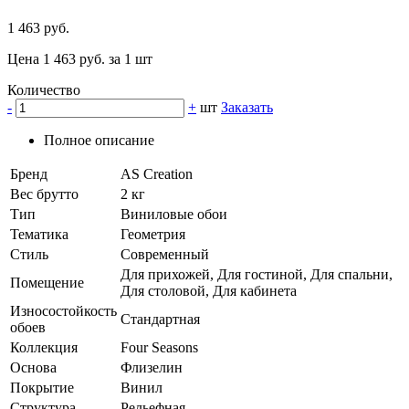
1 463 руб.
Цена 1 463 руб. за 1 шт
Количество
-
+
шт
Заказать
Полное описание
Бренд
AS Creation
Вес брутто
2 кг
Тип
Виниловые обои
Тематика
Геометрия
Стиль
Современный
Для прихожей, Для гостиной, Для спальни,
Помещение
Для столовой, Для кабинета
Износостойкость
Стандартная
обоев
Коллекция
Four Seasons
Основа
Флизелин
Покрытие
Винил
Структура
Рельефная