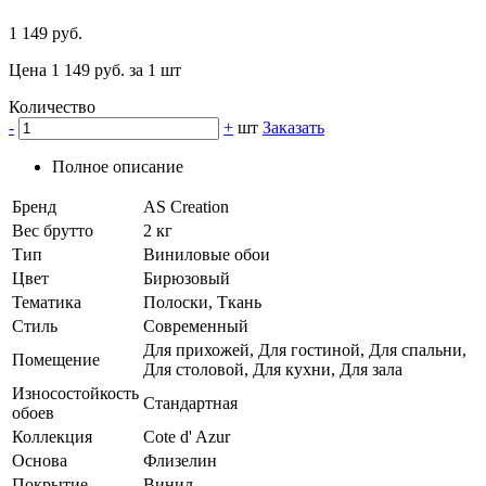
1 149 руб.
Цена 1 149 руб. за 1 шт
Количество
-
+
шт
Заказать
Полное описание
Бренд
AS Creation
Вес брутто
2 кг
Тип
Виниловые обои
Цвет
Бирюзовый
Тематика
Полоски, Ткань
Стиль
Современный
Для прихожей, Для гостиной, Для спальни,
Помещение
Для столовой, Для кухни, Для зала
Износостойкость
Стандартная
обоев
Коллекция
Cote d' Azur
Основа
Флизелин
Покрытие
Винил