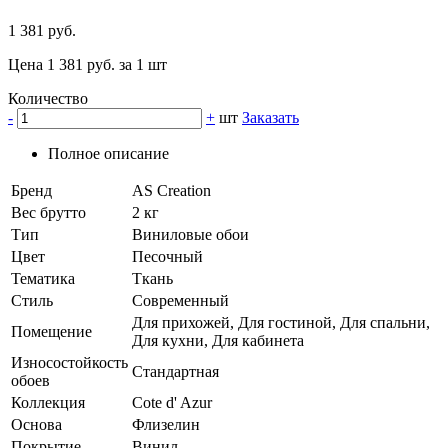
1 381 руб.
Цена 1 381 руб. за 1 шт
Количество
-
+
шт
Заказать
Полное описание
Бренд
AS Creation
Вес брутто
2 кг
Тип
Виниловые обои
Цвет
Песочный
Тематика
Ткань
Стиль
Современный
Для прихожей, Для гостиной, Для спальни,
Помещение
Для кухни, Для кабинета
Износостойкость
Стандартная
обоев
Коллекция
Cote d' Azur
Основа
Флизелин
Покрытие
Винил