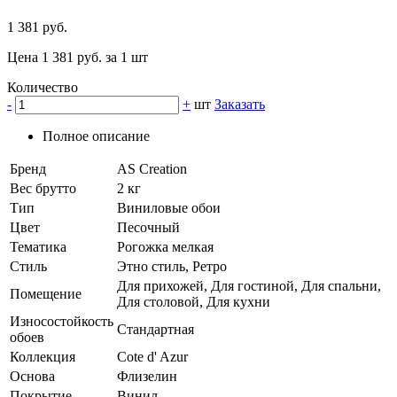
1 381 руб.
Цена 1 381 руб. за 1 шт
Количество
-
+
шт
Заказать
Полное описание
Бренд
AS Creation
Вес брутто
2 кг
Тип
Виниловые обои
Цвет
Песочный
Тематика
Рогожка мелкая
Стиль
Этно стиль, Ретро
Для прихожей, Для гостиной, Для спальни,
Помещение
Для столовой, Для кухни
Износостойкость
Стандартная
обоев
Коллекция
Cote d' Azur
Основа
Флизелин
Покрытие
Винил