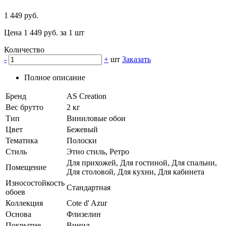
1 449 руб.
Цена 1 449 руб. за 1 шт
Количество
-
+
шт
Заказать
Полное описание
Бренд
AS Creation
Вес брутто
2 кг
Тип
Виниловые обои
Цвет
Бежевый
Тематика
Полоски
Стиль
Этно стиль, Ретро
Для прихожей, Для гостиной, Для спальни,
Помещение
Для столовой, Для кухни, Для кабинета
Износостойкость
Стандартная
обоев
Коллекция
Cote d' Azur
Основа
Флизелин
Покрытие
Винил