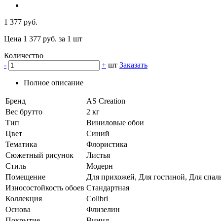
1 377 руб.
Цена 1 377 руб. за 1 шт
Количество
-
+
шт
Заказать
Полное описание
Бренд
AS Creation
Вес брутто
2 кг
Тип
Виниловые обои
Цвет
Синий
Тематика
Флористика
Сюжетный рисунок
Листья
Стиль
Модерн
Помещение
Для прихожей, Для гостиной, Для спал
Износостойкость обоев
Стандартная
Коллекция
Colibri
Основа
Флизелин
Покрытие
Винил