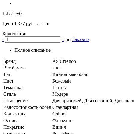
1 377 руб.
Цена 1 377 руб. за 1 шт
Количество
-
+
шт
Заказать
Полное описание
Бренд
AS Creation
Вес брутто
2 кг
Тип
Виниловые обои
Цвет
Бежевый
Тематика
Птицы
Стиль
Модерн
Помещение
Для прихожей, Для гостиной, Для спал
Износостойкость обоев
Стандартная
Коллекция
Colibri
Основа
Флизелин
Покрытие
Винил
Структура
Рельефная