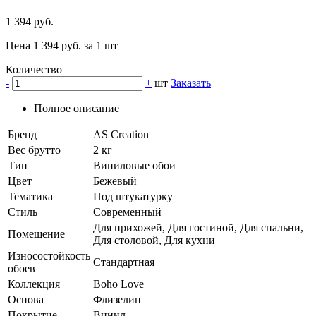
1 394 руб.
Цена 1 394 руб. за 1 шт
Количество
-
+
шт
Заказать
Полное описание
Бренд
AS Creation
Вес брутто
2 кг
Тип
Виниловые обои
Цвет
Бежевый
Тематика
Под штукатурку
Стиль
Современный
Для прихожей, Для гостиной, Для спальни,
Помещение
Для столовой, Для кухни
Износостойкость
Стандартная
обоев
Коллекция
Boho Love
Основа
Флизелин
Покрытие
Винил