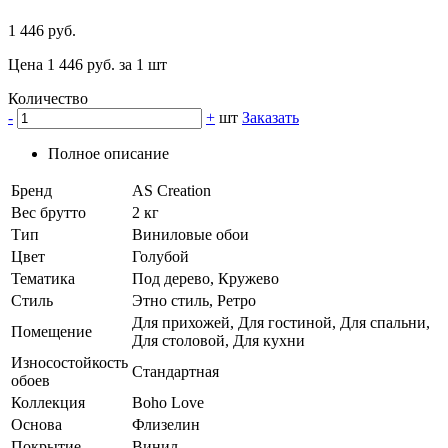
1 446 руб.
Цена 1 446 руб. за 1 шт
Количество
-
+
шт
Заказать
Полное описание
Бренд
AS Creation
Вес брутто
2 кг
Тип
Виниловые обои
Цвет
Голубой
Тематика
Под дерево, Кружево
Стиль
Этно стиль, Ретро
Для прихожей, Для гостиной, Для спальни,
Помещение
Для столовой, Для кухни
Износостойкость
Стандартная
обоев
Коллекция
Boho Love
Основа
Флизелин
Покрытие
Винил