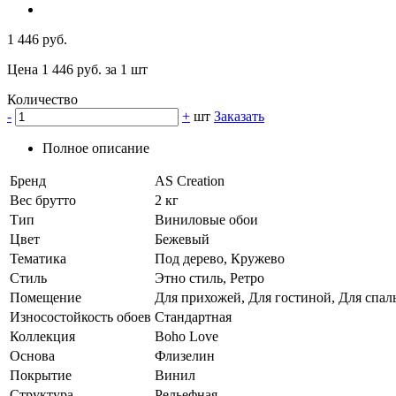
1 446 руб.
Цена 1 446 руб. за 1 шт
Количество
-
+
шт
Заказать
Полное описание
Бренд
AS Creation
Вес брутто
2 кг
Тип
Виниловые обои
Цвет
Бежевый
Тематика
Под дерево, Кружево
Стиль
Этно стиль, Ретро
Помещение
Для прихожей, Для гостиной, Для спал
Износостойкость обоев
Стандартная
Коллекция
Boho Love
Основа
Флизелин
Покрытие
Винил
Структура
Рельефная