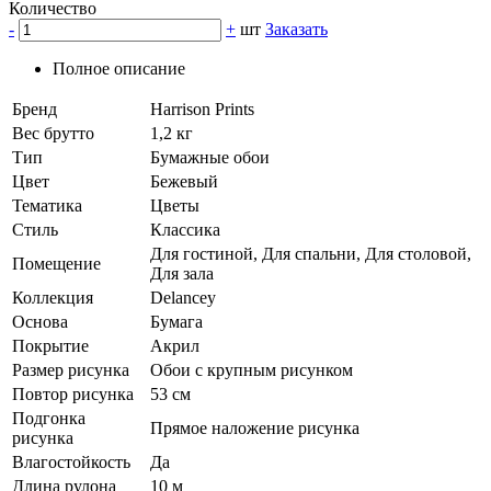
Количество
-
+
шт
Заказать
Полное описание
Бренд
Harrison Prints
Вес брутто
1,2 кг
Тип
Бумажные обои
Цвет
Бежевый
Тематика
Цветы
Стиль
Классика
Для гостиной, Для спальни, Для столовой,
Помещение
Для зала
Коллекция
Delancey
Основа
Бумага
Покрытие
Акрил
Размер рисунка
Обои с крупным рисунком
Повтор рисунка
53 см
Подгонка
Прямое наложение рисунка
рисунка
Влагостойкость
Да
Длина рулона
10 м