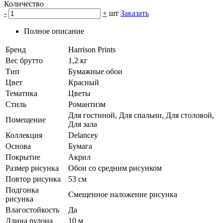
Количество
-
+
шт
Заказать
Полное описание
Бренд
Harrison Prints
Вес брутто
1,2 кг
Тип
Бумажные обои
Цвет
Красный
Тематика
Цветы
Стиль
Романтизм
Для гостиной, Для спальни, Для столовой,
Помещение
Для зала
Коллекция
Delancey
Основа
Бумага
Покрытие
Акрил
Размер рисунка
Обои со средним рисунком
Повтор рисунка
53 см
Подгонка
Смещенное наложение рисунка
рисунка
Влагостойкость
Да
Длина рулона
10 м