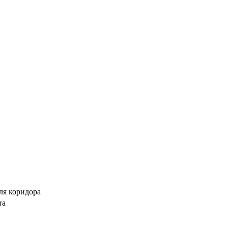
ля коридора
та