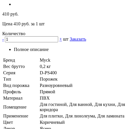
410 руб.
Цена 410 руб. за 1 шт
Количество
-
+
шт
Заказать
Полное описание
Бренд
Myck
Вес брутто
0,2 кг
Серия
D-PS400
Тип
Порожек
Вид порожка
Разноуровневый
Профиль
Прямой
Материал
ПВХ
Для гостиной, Для ванной, Для кухни, Для
Помещение
коридора
Применение
Для плитки, Для линолеума, Для ламината
Цвет
Коричневый
Декор
Ясень