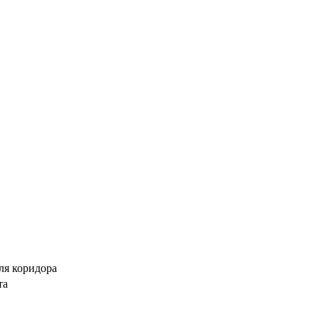
ля коридора
та