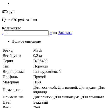
670 руб.
Цена 670 руб. за 1 шт
Количество
-
+
шт
Заказать
Полное описание
Бренд
Myck
Вес брутто
0,2 кг
Серия
D-PS400
Тип
Порожек
Вид порожка
Разноуровневый
Профиль
Прямой
Материал
ПВХ
Для гостиной, Для ванной, Для кухни, Для
Помещение
коридора
Применение
Для плитки, Для линолеума, Для ламината
Цвет
Бежевый
Декор
Дуб