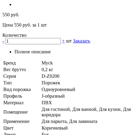
550 руб.
Цена 550 руб. за 1 шт
Количество
-
+
шт
Заказать
Полное описание
Бренд
Myck
Вес брутто
0,2 кг
Серия
D-Z0200
Тип
Порожек
Вид порожка
Одноуровневый
Профиль
J-образный
Материал
ПВХ
Для гостиной, Для ванной, Для кухни, Для
Помещение
коридора
Применение
Для паркета, Для ламината
Цвет
Коричневый
Декор
Бук