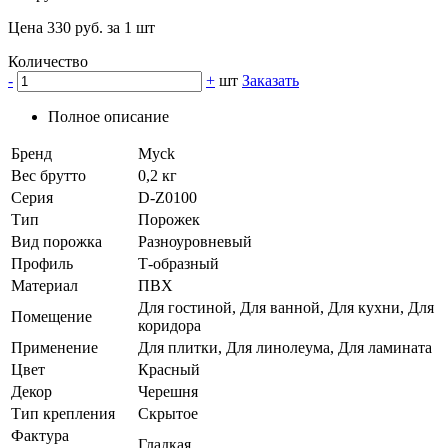
Цена 330 руб. за 1 шт
Количество
-
+
шт
Заказать
Полное описание
Бренд
Myck
Вес брутто
0,2 кг
Серия
D-Z0100
Тип
Порожек
Вид порожка
Разноуровневый
Профиль
Т-образный
Материал
ПВХ
Для гостиной, Для ванной, Для кухни, Для
Помещение
коридора
Применение
Для плитки, Для линолеума, Для ламината
Цвет
Красный
Декор
Черешня
Тип крепления
Скрытое
Фактура
Гладкая