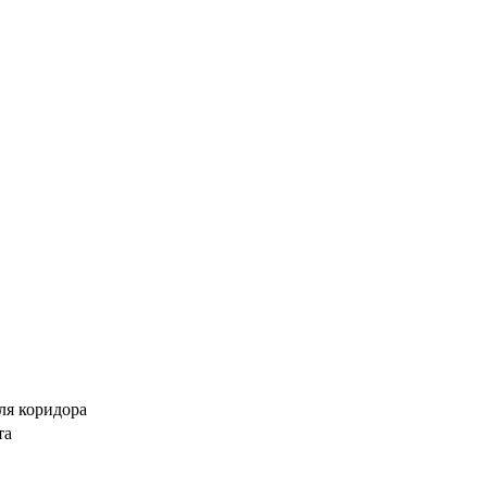
ля коридора
та