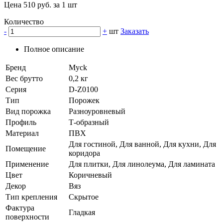
Цена 510 руб. за 1 шт
Количество
-
+
шт
Заказать
Полное описание
Бренд
Myck
Вес брутто
0,2 кг
Серия
D-Z0100
Тип
Порожек
Вид порожка
Разноуровневый
Профиль
Т-образный
Материал
ПВХ
Для гостиной, Для ванной, Для кухни, Для
Помещение
коридора
Применение
Для плитки, Для линолеума, Для ламината
Цвет
Коричневый
Декор
Вяз
Тип крепления
Скрытое
Фактура
Гладкая
поверхности