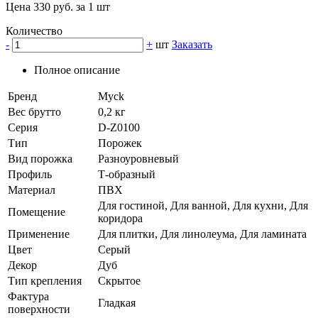
Цена 330 руб. за 1 шт
Количество
-
+
шт
Заказать
Полное описание
Бренд
Myck
Вес брутто
0,2 кг
Серия
D-Z0100
Тип
Порожек
Вид порожка
Разноуровневый
Профиль
Т-образный
Материал
ПВХ
Для гостиной, Для ванной, Для кухни, Для
Помещение
коридора
Применение
Для плитки, Для линолеума, Для ламината
Цвет
Серый
Декор
Дуб
Тип крепления
Скрытое
Фактура
Гладкая
поверхности