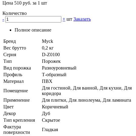
Цена 510 руб. за 1 шт
Количество
-
+
шт
Заказать
Полное описание
Бренд
Myck
Вес брутто
0,2 кг
Серия
D-Z0100
Тип
Порожек
Вид порожка
Разноуровневый
Профиль
Т-образный
Материал
ПВХ
Для гостиной, Для ванной, Для кухни, Для
Помещение
коридора
Применение
Для плитки, Для линолеума, Для ламината
Цвет
Коричневый
Декор
Дуб
Тип крепления
Скрытое
Фактура
Гладкая
поверхности