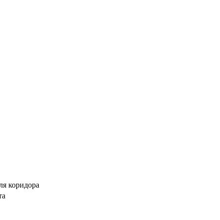
ля коридора
та