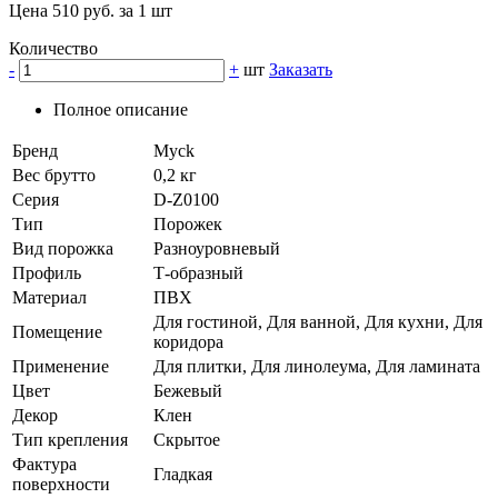
Цена 510 руб. за 1 шт
Количество
-
+
шт
Заказать
Полное описание
Бренд
Myck
Вес брутто
0,2 кг
Серия
D-Z0100
Тип
Порожек
Вид порожка
Разноуровневый
Профиль
Т-образный
Материал
ПВХ
Для гостиной, Для ванной, Для кухни, Для
Помещение
коридора
Применение
Для плитки, Для линолеума, Для ламината
Цвет
Бежевый
Декор
Клен
Тип крепления
Скрытое
Фактура
Гладкая
поверхности