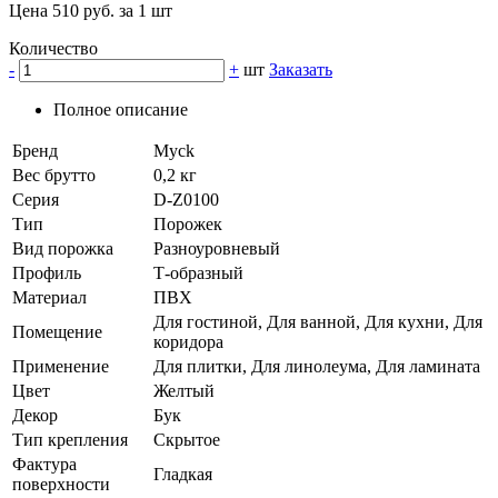
Цена 510 руб. за 1 шт
Количество
-
+
шт
Заказать
Полное описание
Бренд
Myck
Вес брутто
0,2 кг
Серия
D-Z0100
Тип
Порожек
Вид порожка
Разноуровневый
Профиль
Т-образный
Материал
ПВХ
Для гостиной, Для ванной, Для кухни, Для
Помещение
коридора
Применение
Для плитки, Для линолеума, Для ламината
Цвет
Желтый
Декор
Бук
Тип крепления
Скрытое
Фактура
Гладкая
поверхности