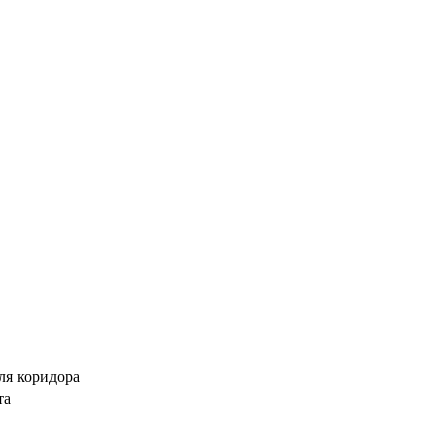
ля коридора
та