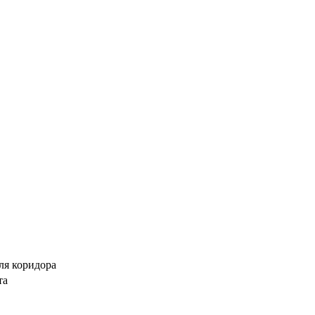
ля коридора
та