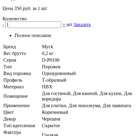
Цена 350 руб. за 1 шт
Количество
-
+
шт
Заказать
Полное описание
Бренд
Myck
Вес брутто
0,2 кг
Серия
D-P0100
Тип
Порожек
Вид порожка
Одноуровневый
Профиль
Т-образный
Материал
ПВХ
Для гостиной, Для ванной, Для кухни, Для
Помещение
коридора
Применение
Для плитки, Для линолеума, Для ламината
Цвет
Коричневый
Декор
Черешня
Тип крепления
Скрытое
Фактура
Гладкая