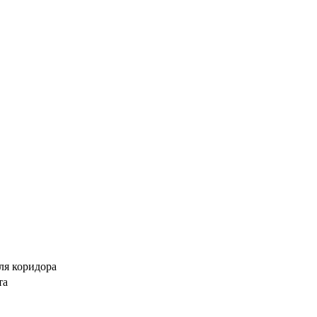
ля коридора
та