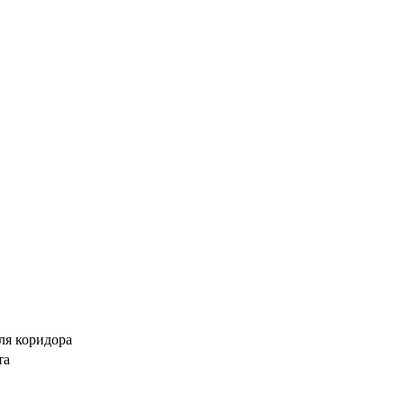
ля коридора
та