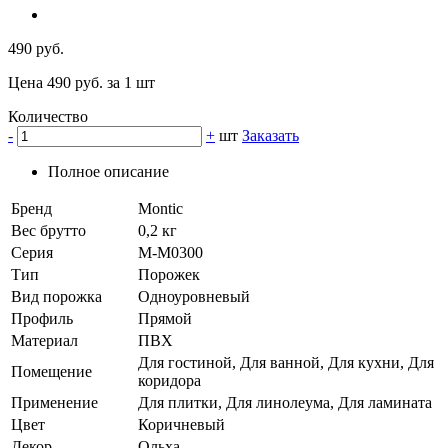
490 руб.
Цена 490 руб. за 1 шт
Количество
-
+
шт
Заказать
Полное описание
Бренд
Montic
Вес брутто
0,2 кг
Серия
M-M0300
Тип
Порожек
Вид порожка
Одноуровневый
Профиль
Прямой
Материал
ПВХ
Для гостиной, Для ванной, Для кухни, Для
Помещение
коридора
Применение
Для плитки, Для линолеума, Для ламината
Цвет
Коричневый
Декор
Ольха