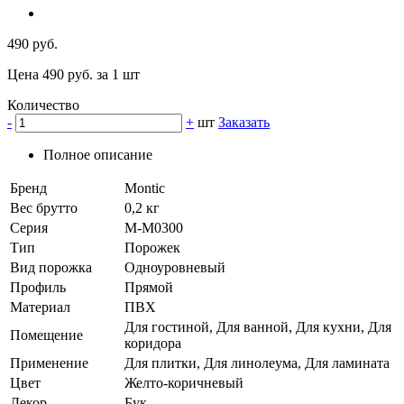
490 руб.
Цена 490 руб. за 1 шт
Количество
-
+
шт
Заказать
Полное описание
Бренд
Montic
Вес брутто
0,2 кг
Серия
M-M0300
Тип
Порожек
Вид порожка
Одноуровневый
Профиль
Прямой
Материал
ПВХ
Для гостиной, Для ванной, Для кухни, Для
Помещение
коридора
Применение
Для плитки, Для линолеума, Для ламината
Цвет
Желто-коричневый
Декор
Бук