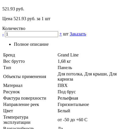
521.93 руб.
Цена 521.93 руб. за 1 шт
Количество
-
+
шт
Заказать
Полное описание
Бренд
Grand Line
Вес брутто
1,68 кг
Тип
Панель
Для потолка, Для крыши, Для
Объекты применения
карниза
Материал
ПВХ
Рисунок
Под брус
Фактура поверхности
Рельефная
Направление реек
Горизонтальное
Цвет
Белый
Температура
от -50 до +60 C
эксплуатации
Влагостойкость
Да