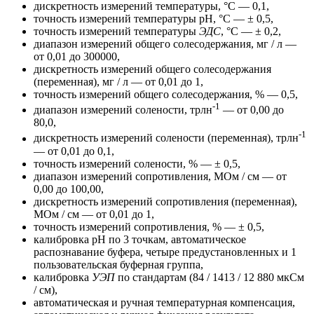
дискретность измерений температуры, °C — 0,1,
точность измерений температуры pH, °C — ± 0,5,
точность измерений температуры
ЭДС
, °C — ± 0,2,
диапазон измерений общего солесодержания, мг / л —
от 0,01 до 300000,
дискретность измерений общего солесодержания
(переменная), мг / л — от 0,01 до 1,
точность измерений общего солесодержания, % — 0,5,
-1
диапазон измерений солености, трлн
— от 0,00 до
80,0,
-1
дискретность измерений солености (переменная), трлн
— от 0,01 до 0,1,
точность измерений солености, % — ± 0,5,
диапазон измерений сопротивления, МОм / см — от
0,00 до 100,00,
дискретность измерений сопротивления (переменная),
МОм / см — от 0,01 до 1,
точность измерений сопротивления, % — ± 0,5,
калибровка pH по 3 точкам, автоматическое
распознавание буфера, четыре предустановленных и 1
пользовательская буферная группа,
калибровка
УЭП
по стандартам (84 / 1413 / 12 880 мкСм
/ см),
автоматическая и ручная температурная компенсация,