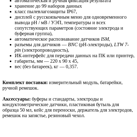
автоматическая и ручная фиксация результата
хранение до 99 наборов данных
класс пылевлагозащиты IP67,
дисплей с русскоязычным меню для одновременного
вывода pH / мВ / УЭП, температуры и всех
сопутствующих параметров (состояние электрода и
буферная группа),
автоматическое распознавание датчиков
ISM
,
разъемы для датчиков —
BNC
(pH-электроды),
LTW 7-
pin
(электропроводность),
ИК-интерфейс для передачи данных на ПК или принтер,
габариты, мм — 220 х 90 х 45,
вес (без батареек), кг — 0,357.
Комплект поставки:
измерительный модуль, батарейки,
ручной ремешок.
Аксессуары:
буферы и стандарты, электроды и
кондуктометрические датчики, пластиковая бутыль для
образца 50 мл, кейс для переноски, держатель для электродов,
ремешок на запястье, резиновый чехол.