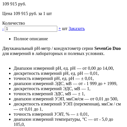
109 915 руб.
Цена 109 915 руб. за 1 шт
Количество
-
+
шт
Заказать
Полное описание
Двухканальный рН-метр / кондуктометр серии
SevenGo Duo
для измерений в лабораторных и полевых условиях.
Диапазон измерений pH, ед. pH — от 0,00 до 14,00,
дискретность измерений pH, ед. pH — 0,01,
точность измерений pH, ед. pH — ± 0,01,
диапазон измерений
ЭДС
, мВ — от - 1 999 до + 1999,
дискретность измерений ЭДС, мВ — 1,
точность измерений
ЭДС
, мВ — ± 1,
диапазон измерений
УЭП
, мкСм/см — от 0,01 до 500,
дискретность измерений УЭП (переменная), мкСм / см
— от 0,01 до 1,
точность измерений
УЭП
, % — ± 0,01,
диапазон измерений температуры, °C — от - 5,0 до
105,0,