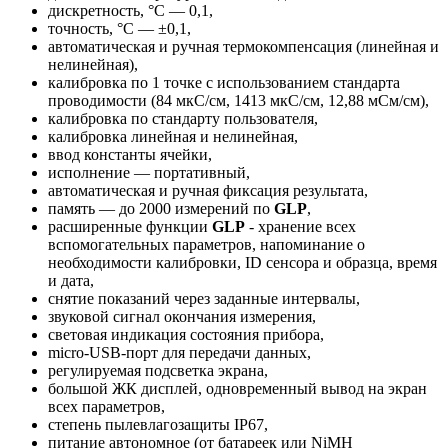
дискретность, °С — 0,1,
точность, °С — ±0,1,
автоматическая и ручная термокомпенсация (линейная и
нелинейная),
калибровка по 1 точке с использованием стандарта
проводимости (84 мкС/см, 1413 мкС/см, 12,88 мСм/см),
калибровка по стандарту пользователя,
калибровка линейная и нелинейная,
ввод константы ячейки,
исполнение — портативный,
автоматическая и ручная фиксация результата,
память — до 2000 измерений по
GLP
,
расширенные функции
GLP
- хранение всех
вспомогательных параметров, напоминание о
необходимости калибровки, ID сенсора и образца, время
и дата,
снятие показаний через заданные интервалы,
звуковой сигнал окончания измерения,
световая индикация состояния прибора,
micro-USB-порт для передачи данных,
регулируемая подсветка экрана,
большой ЖК дисплей, одновременный вывод на экран
всех параметров,
степень пылевлагозащиты IP67,
питание автономное (от батареек или NiMH