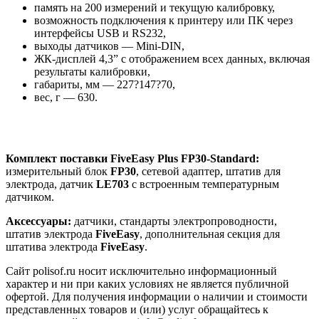
память на 200 измерений и текущую калибровку,
возможность подключения к принтеру или ПК через
интерфейсы USB и RS232,
выходы датчиков — Mini-DIN,
ЖК-дисплей 4,3” с отображением всех данных, включая
результаты калибровки,
габариты, мм — 227?147?70,
вес, г — 630.
Комплект поставки
FiveEasy
Plus
FP30-
Standard
:
измерительный блок
FP
30
, сетевой адаптер, штатив для
электрода, датчик
LE
703
с встроенным температурным
датчиком.
Аксессуары:
датчики, стандарты электропроводности,
штатив электрода
FiveEasy
, дополнительная секция для
штатива электрода
FiveEasy
.
Сайт polisof.ru носит исключительно информационный
характер и ни при каких условиях не является публичной
офертой. Для получения информации о наличии и стоимости
представленных товаров и (или) услуг обращайтесь к