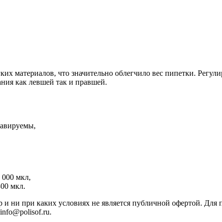
гких материалов, что значительно облегчило вес пипетки. Регу
ния как левшей так и правшей.
лавируемы,
 000 мкл,
00 мкл.
р и ни при каких условиях не является публичной офертой. Дл
nfo@polisof.ru.