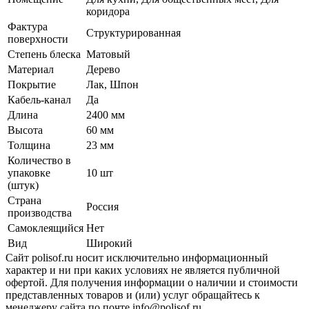
коридора
Фактура
Структурированная
поверхности
Степень блеска
Матовый
Материал
Дерево
Покрытие
Лак, Шпон
Кабель-канал
Да
Длина
2400 мм
Высота
60 мм
Толщина
23 мм
Количество в
упаковке
10 шт
(штук)
Страна
Россия
производства
Самоклеящийся
Нет
Вид
Широкий
Сайт polisof.ru носит исключительно информационный
характер и ни при каких условиях не является публичной
офертой. Для получения информации о наличии и стоимости
представленных товаров и (или) услуг обращайтесь к
менеджеру сайта по почте info@polisof.ru.