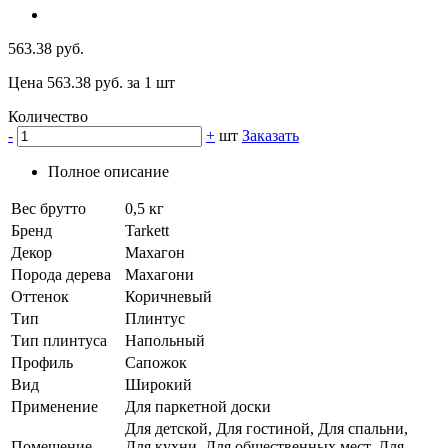
563.38 руб.
Цена 563.38 руб. за 1 шт
Количество
-
+
шт
Заказать
Полное описание
Вес брутто
0,5 кг
Бренд
Tarkett
Декор
Махагон
Порода дерева
Махагони
Оттенок
Коричневый
Тип
Плинтус
Тип плинтуса
Напольный
Профиль
Сапожок
Вид
Широкий
Применение
Для паркетной доски
Для детской, Для гостиной, Для спальни,
Помещение
Для кухни, Для общественных мест, Для