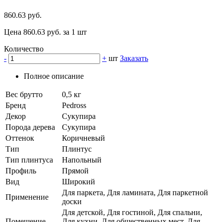
860.63 руб.
Цена 860.63 руб. за 1 шт
Количество
-
+
шт
Заказать
Полное описание
Вес брутто
0,5 кг
Бренд
Pedross
Декор
Сукупира
Порода дерева
Сукупира
Оттенок
Коричневый
Тип
Плинтус
Тип плинтуса
Напольный
Профиль
Прямой
Вид
Широкий
Для паркета, Для ламината, Для паркетной
Применение
доски
Для детской, Для гостиной, Для спальни,
Помещение
Для кухни, Для общественных мест, Для