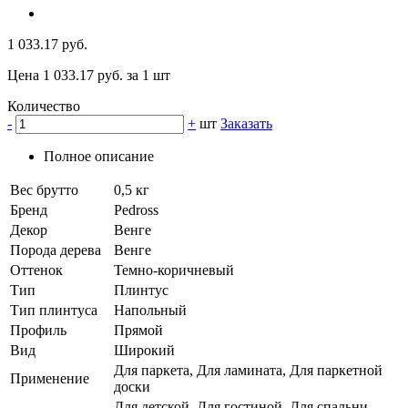
1 033.17 руб.
Цена 1 033.17 руб. за 1 шт
Количество
-
+
шт
Заказать
Полное описание
Вес брутто
0,5 кг
Бренд
Pedross
Декор
Венге
Порода дерева
Венге
Оттенок
Темно-коричневый
Тип
Плинтус
Тип плинтуса
Напольный
Профиль
Прямой
Вид
Широкий
Для паркета, Для ламината, Для паркетной
Применение
доски
Для детской, Для гостиной, Для спальни,