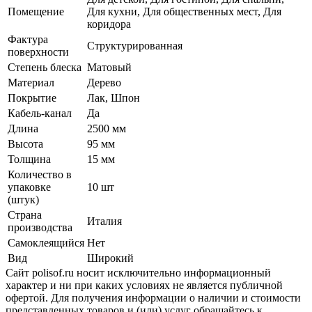
Помещение
Для кухни, Для общественных мест, Для
коридора
Фактура
Структурированная
поверхности
Степень блеска
Матовый
Материал
Дерево
Покрытие
Лак, Шпон
Кабель-канал
Да
Длина
2500 мм
Высота
95 мм
Толщина
15 мм
Количество в
упаковке
10 шт
(штук)
Страна
Италия
производства
Самоклеящийся
Нет
Вид
Широкий
Сайт polisof.ru носит исключительно информационный
характер и ни при каких условиях не является публичной
офертой. Для получения информации о наличии и стоимости
представленных товаров и (или) услуг обращайтесь к