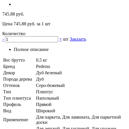
745.88 руб.
Цена 745.88 руб. за 1 шт
Количество
-
+
шт
Заказать
Полное описание
Вес брутто
0,5 кг
Бренд
Pedross
Декор
Дуб беленый
Порода дерева
Дуб
Оттенок
Серо-бежевый
Тип
Плинтус
Тип плинтуса
Напольный
Профиль
Прямой
Вид
Широкий
Для паркета, Для ламината, Для паркетной
Применение
доски
Для детской, Для гостиной, Для спальни,