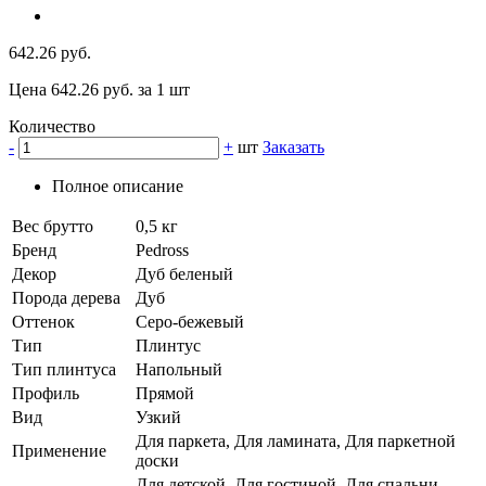
642.26 руб.
Цена 642.26 руб. за 1 шт
Количество
-
+
шт
Заказать
Полное описание
Вес брутто
0,5 кг
Бренд
Pedross
Декор
Дуб беленый
Порода дерева
Дуб
Оттенок
Серо-бежевый
Тип
Плинтус
Тип плинтуса
Напольный
Профиль
Прямой
Вид
Узкий
Для паркета, Для ламината, Для паркетной
Применение
доски
Для детской, Для гостиной, Для спальни,