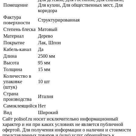
Помещение
Для кухни, Для общественных мест, Для
коридора
Фактура
Структурированная
поверхности
Степень блеска
Матовый
Материал
Дерево
Покрытие
Лак, Шпон
Кабель-канал
Да
Длина
2500 мм
Высота
95 мм
Толщина
15 мм
Количество в
упаковке
10 шт
(штук)
Страна
Италия
производства
Самоклеящийся
Нет
Вид
Широкий
Сайт polisof.ru носит исключительно информационный
характер и ни при каких условиях не является публичной
офертой. Для получения информации о наличии и стоимости
представленных товаров и (или) услуг обращайтесь к