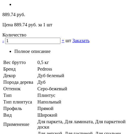
889.74 руб.
Цена 889.74 руб. за 1 шт
Количество
-
+
шт
Заказать
Полное описание
Вес брутто
0,5 кг
Бренд
Pedross
Декор
Дуб беленый
Порода дерева
Дуб
Оттенок
Серо-бежевый
Тип
Плинтус
Тип плинтуса
Напольный
Профиль
Прямой
Вид
Широкий
Для паркета, Для ламината, Для паркетной
Применение
доски
Для детской, Для гостиной, Для спальни,