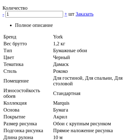
Количество
-
+
шт
Заказать
Полное описание
Бренд
York
Вес брутто
1,2 кг
Тип
Бумажные обои
Цвет
Черный
Тематика
Дамаск
Стиль
Рококо
Для гостиной, Для спальни, Для
Помещение
столовой
Износостойкость
Стандартная
обоев
Коллекция
Marquis
Основа
Бумага
Покрытие
Акрил
Размер рисунка
Обои с крупным рисунком
Подгонка рисунка
Прямое наложение рисунка
Длина рулона
10 м