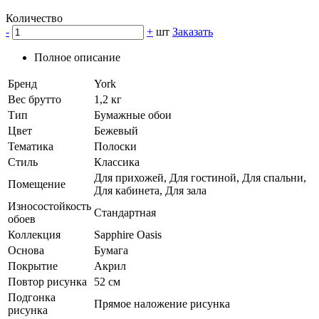
Количество
-
+
шт
Заказать
Полное описание
Бренд
York
Вес брутто
1,2 кг
Тип
Бумажные обои
Цвет
Бежевый
Тематика
Полоски
Стиль
Классика
Для прихожей, Для гостиной, Для спальни,
Помещение
Для кабинета, Для зала
Износостойкость
Стандартная
обоев
Коллекция
Sapphire Oasis
Основа
Бумага
Покрытие
Акрил
Повтор рисунка
52 см
Подгонка
Прямое наложение рисунка
рисунка